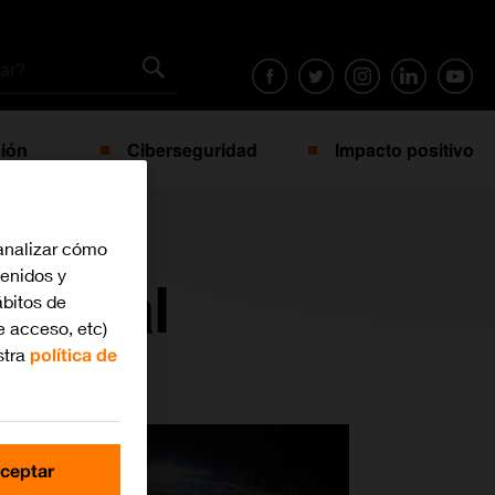
ión
Ciberseguridad
Impacto positivo
analizar cómo
tenidos y
 digital
bitos de
e acceso, etc)
stra
política de
ceptar