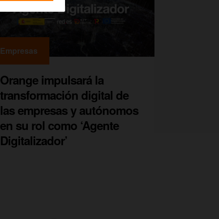
Empresas
Orange impulsará la
transformación digital de
las empresas y autónomos
en su rol como ‘Agente
Digitalizador’