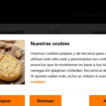
Buscar
por
mpresas B2B
TV
Innovac
Nuestras cookies
Usamos cookies propias y de terceros para 
con la etiqueta
utilizas este sitio web y personalizar los con
kit
anuncios que te mostramos en base a tus há
navegación (páginas visitadas, frecuencia d
Si quieres saber más, echa un vistazo a nue
cookies.
igurar
Rechazar
A