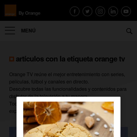
MENÚ
artículos con la etiqueta
orange tv
Orange TV reúne el mejor entretenimiento con series,
películas, fútbol y canales en directo.
Descubre todas las funcionalidades y contenidos para
disfrutar de la televisión a tu manera.
Todo sobre Orange TV, novedades, tarifas y
experiencias multidispositivo.