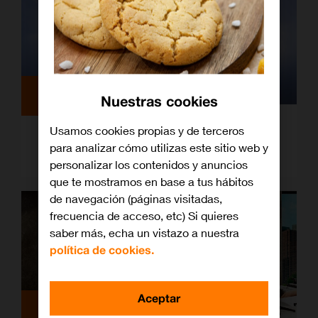
Televisión
Nuestras cookies
Usamos cookies propias y de terceros
¿Cómo ver MotoGP en 2026? Ventajas
para analizar cómo utilizas este sitio web y
con Orange TV
personalizar los contenidos y anuncios
que te mostramos en base a tus hábitos
de navegación (páginas visitadas,
frecuencia de acceso, etc) Si quieres
saber más, echa un vistazo a nuestra
política de cookies.
Aceptar
Televisión