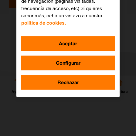
de navegación (páginas visitadas,
frecuencia de acceso, etc) Si quieres
Por un mundo sin barreras
saber más, echa un vistazo a nuestra
política de cookies.
Aceptar
Configurar
Rechazar
Ayuda
Contacta
Buscar tienda
Cobertura