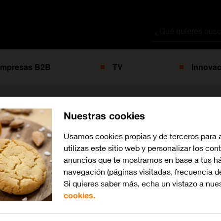
Buscar
por
mpresas B2B
TV
Innovac
Nuestras cookies
con la etiqueta
sé 
Usamos cookies propias y de terceros para 
utilizas este sitio web y personalizar los con
anuncios que te mostramos en base a tus há
navegación (páginas visitadas, frecuencia d
Si quieres saber más, echa un vistazo a nue
cookies.