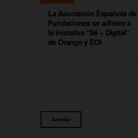
La Asociación Española de
Fundaciones se adhiere a
la iniciativa “Sé + Digital”
de Orange y EOI
Navegación
Anterior
de