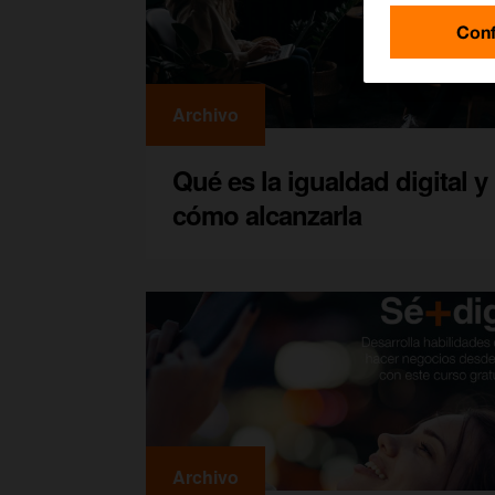
Conf
Archivo
Qué es la igualdad digital y
cómo alcanzarla
Archivo