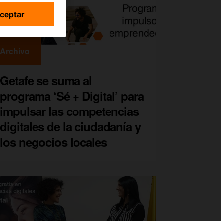
ceptar
Archivo
Getafe se suma al
programa ‘Sé + Digital’ para
impulsar las competencias
digitales de la ciudadanía y
los negocios locales