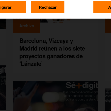
igurar
Rechazar
A
Archivo
Barcelona, Vizcaya y
Madrid reúnen a los siete
proyectos ganadores de
‘Lánzate’