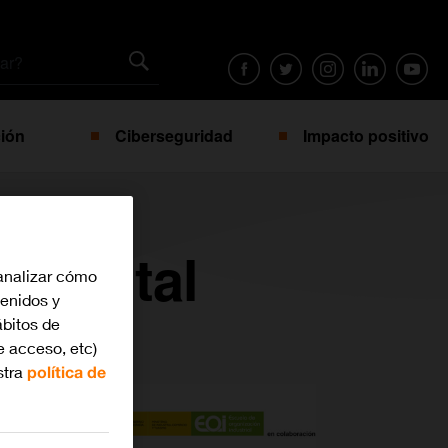
ión
Ciberseguridad
Impacto positivo
+ digital
analizar cómo
tenidos y
bitos de
e acceso, etc)
stra
política de