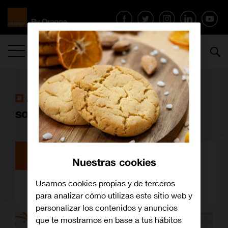
MENÚ
artículos con la etiqueta
semana
solidaria
Archivo
Nuestras cookies
Mucho más que un gesto
Usamos cookies propias y de terceros
para analizar cómo utilizas este sitio web y
personalizar los contenidos y anuncios
que te mostramos en base a tus hábitos