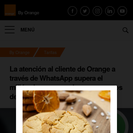
MENÚ
By Orange
Tarifas
La atención al cliente de Orange a
través de WhatsApp supera el
millón de conversaciones en menos
de un año