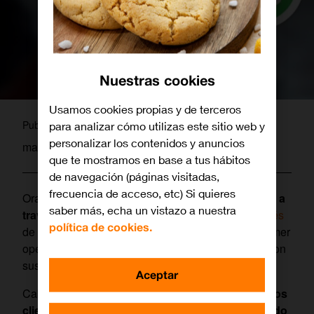
Nuestras cookies
Usamos cookies propias y de terceros
admin
Publicado por
para analizar cómo utilizas este sitio web y
personalizar los contenidos y anuncios
marzo 3, 2020
que te mostramos en base a tus hábitos
de navegación (páginas visitadas,
frecuencia de acceso, etc) Si quieres
Orange ha superado el
millón de conversaciones a
saber más, echa un vistazo a nuestra
través de WhatsApp
, tan solo
ocho meses después
política de cookies.
de haber lanzado el servicio y convertirse en el primer
operador en España en utilizarlo para interactuar con
sus clientes.
Aceptar
Cabe destacar, además, que ya son
casi 500.000 los
clientes
que, para dirigirse a Orange, han utilizado