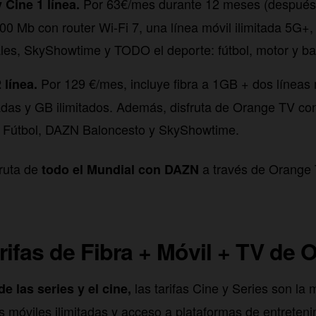
Por 63€/mes durante 12 meses (después
 Cine 1 línea.
 600 Mb con router Wi-Fi 7, una línea móvil ilimitada 5G
es, SkyShowtime y TODO el deporte: fútbol, motor y ba
Por 129 €/mes, incluye fibra a 1GB + dos líneas
 línea.
das y GB ilimitados. Además, disfruta de Orange TV co
el Fútbol, DAZN Baloncesto y SkyShowtime.
ruta de
a través de Orange 
todo el Mundial con DAZN
rifas de Fibra + Móvil + TV de 
las tarifas Cine y Series son la 
e las series y el cine,
as móviles ilimitadas y acceso a plataformas de entreteni