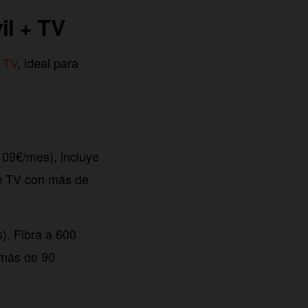
il + TV
 TV
, ideal para
09€/mes), incluye
ge TV con más de
. Fibra a 600
 más de 90