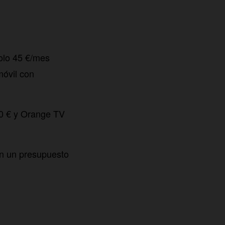
solo 45 €/mes
móvil con
 0 € y Orange TV
on un presupuesto