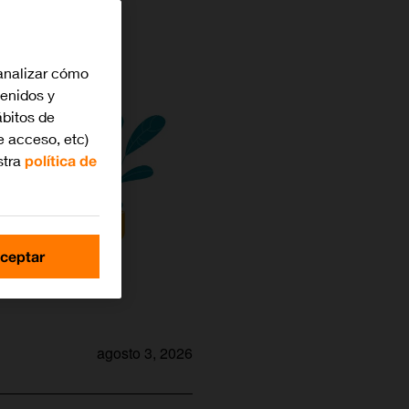
analizar cómo
tenidos y
bitos de
e acceso, etc)
stra
política de
ceptar
agosto 3, 2026