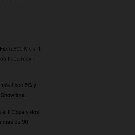
Fibra 600 Mb + 1
da línea móvil
 móvil con 5G y
kyShowtime.
ra a 1 Gbps y dos
on más de 90