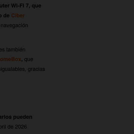
uter Wi-Fi 7, que
io de
Ciber
a navegación
les también
que
omeBox
,
igualables, gracias
arios pueden
ril de 2026