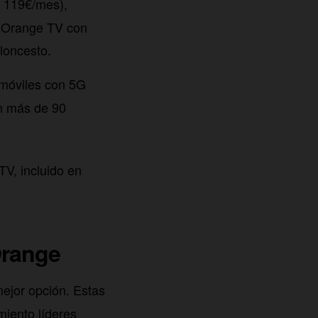
 119€/mes),
+, Orange TV con
loncesto.
 móviles con 5G
n más de 90
TV, incluido en
Orange
mejor opción. Estas
miento líderes