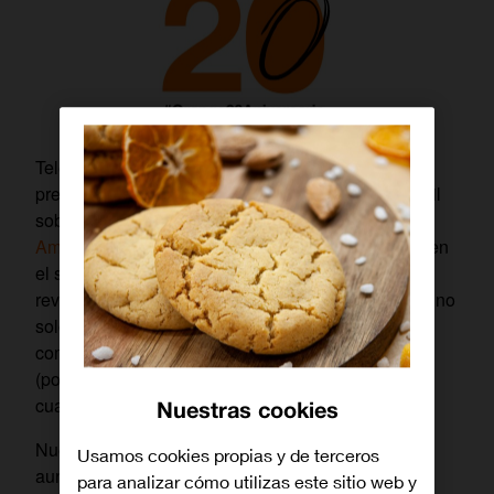
Telefónica y Airtel (posteriormente Vodafone) ya
prestaban servicio en el mundo de la telefonía móvil
sobre tecnología GSM. En 1999 comenzó a operar
Amena
, la imagen comercial del grupo Retevisión en
el servicio móvil, lo cual supuso una auténtica
revolución en el mundo de las telecomunicaciones no
solo por su imagen de marca ni su formato de
comercialización sino porque su mercado objetivo
(población joven) provocó una democratización en
cuanto al acceso al servicio.
Nuestras cookies
Nuestra forma de relacionarnos con el mundo,
Usamos cookies propias y de terceros
aunque evolucionaba, seguía siendo bastante
para analizar cómo utilizas este sitio web y