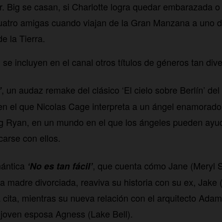
r. Big se casan, si Charlotte logra quedar embarazada o
cuatro amigas cuando viajan de la Gran Manzana a uno d
de la Tierra.
se incluyen en el canal otros títulos de géneros tan div
, un audaz remake del clásico ‘El cielo sobre Berlín’ del
’
 el que Nicolas Cage interpreta a un ángel enamorado
g Ryan, en un mundo en el que los ángeles pueden ayu
arse con ellos.
mántica
, que cuenta cómo Jane (Meryl S
‘No es tan fácil’
a madre divorciada, reaviva su historia con su ex, Jake 
cita, mientras su nueva relación con el arquitecto Adam
joven esposa Agness (Lake Bell).