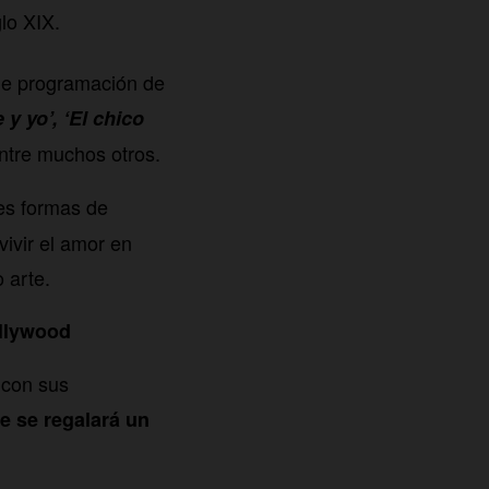
glo XIX.
 de programación de
 y yo’, ‘El chico
entre muchos otros.
tes formas de
vivir el amor en
 arte.
ollywood
 con sus
e se regalará un