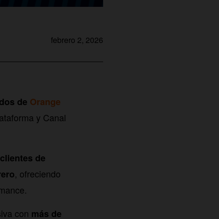
febrero 2, 2026
ados de
Orange
plataforma y Canal
 clientes de
, ofreciendo
rero
omance.
siva con
más de