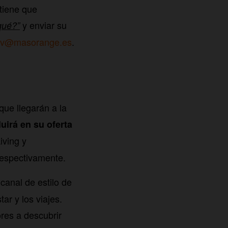
 tiene que
y enviar su
qué?”
etv@masorange.es
.
ue llegarán a la
luirá en su oferta
ving y
respectivamente.
canal de estilo de
ar y los viajes.
res a descubrir