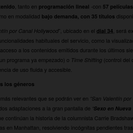
, tanto en
-con
tenido
programación lineal
57 películas
omo en modalidad
disponi
bajo demanda, con 35 títulos
”, ubicado en el
, será e
ntín por Canal Hollywood
dial 34
uncionalidades habituales del servicio, como la visualiza
l acceso a los contenidos emitidos durante los últimos si
de un programa ya empezado) o
(control del 
Time Shifting
ncia de uso fluida y accesible.
s los géneros
s más relevantes que se podrán ver en
“San Valentín por
dos adaptaciones a la gran pantalla de
‘Sexo en Nueva 
e continúan la historia de la columnista Carrie Bradsha
s en Manhattan, resolviendo incógnitas pendientes tras e