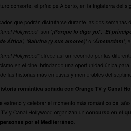
uro consorte, el príncipe Alberto, en la Inglaterra del si
acados que podrán disfrutarse durante las dos semanas
” son
 Canal Hollywood
‘¡Porque lo digo yo!’, ‘El príncipe
o
, 
de África’, ‘Sabrina (y sus amores)’
‘Ámsterdam’
ofrece así un recorrido por las diferen
 Canal Hollywood”
icismo en el cine, brindando una oportunidad única para 
ar de las historias más emotivas y memorables del séptimo
historia romántica soñada con Orange TV y Canal H
e estreno y celebrar el momento más romántico del año
 TV y Canal Hollywood organizan un
concurso en el qu
.
personas
por el Mediterráneo