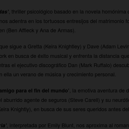
, thriller psicológico basado en la novela homónima 
das’
nos adentra en los tortuosos entresijos del matrimonio f
en (Ben Affleck y Ana de Armas).
 que sigue a Gretta (Keira Knightley) y Dave (Adam Levi
ork en busca de éxito musical y enfrenta la distancia qu
ntras el ejecutivo discográfico Dan (Mark Ruffalo) descub
on ella un verano de música y crecimiento personal.
, la emotiva aventura de 
migo para el fin del mundo’
l aburrido agente de seguros (Steve Carell) y su neuróti
eira Knightly), en busca de sus seres queridos antes del
, interpretada por Emily Blunt, nos aproxima al roman
ia’