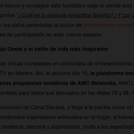
el mismo y conseguir este fantástico viaje el cliente solo
eguntas
“¿Cuál es tu película romántica favorita? ¿Y por 
n los datos personales al buzón de
promociones.orang
es de participación en este mismo espacio.
ejo Oeste y el estilo de vida más inspirador
las únicas novedades en contenidos de entretenimiento q
TV en febrero. Así, el próximo día 10
, la plataforma inc
AMC Li
uevas propuestas temáticas de AMC Networks,
nibles para todos sus abonados en los diales 76 y 38, 
evolución de Canal Decasa, y llega a la parrilla como un 
ontenidos inspiradores enfocados en el hogar, el bienest
moderna, cercana y aspiracional, invita a los espectado