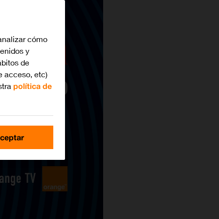
analizar cómo
tenidos y
bitos de
e acceso, etc)
stra
política de
ceptar