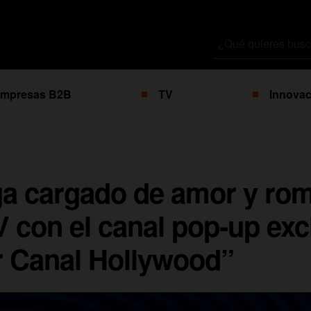
Buscar
por
mpresas B2B
TV
Innovac
ga cargado de amor y ro
 con el canal pop-up exc
r Canal Hollywood”