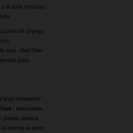
y la serie francesa
bles.
xclusivo de Orange
ción
ete días,
Start Over
directo) para
”
 Canal Hollywood
, estrenadas
York’
w (Sarah Jessica
l final de la serie,