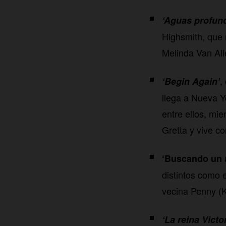
‘Aguas profun
Highsmith, que 
Melinda Van All
,
‘Begin Again’
llega a Nueva Y
entre ellos, mie
Gretta y vive c
‘Buscando un a
distintos como e
vecina Penny (K
‘La reina Victor