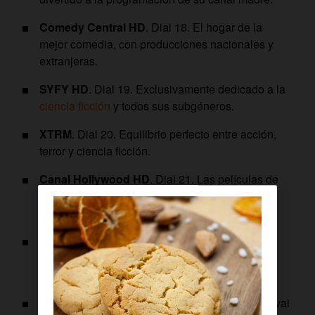
Comedy Central HD
. Dial 18. El hogar de la
mejor comedia, con producciones nacionales y
extranjeras.
SYFY HD
. Dial 19. Exclusivamente dedicado a la
ciencia ficción
y todos sus subgéneros.
XTRM
. Dial 20. Equilibrio perfecto entre acción,
terror y ciencia ficción.
Canal Hollywood HD
. Dial 21. Las películas de
los grandes estudios protagonizadas por las
estrellas de Hollywood.
TCM
. Dial 22. Películas imprescindibles de los
mejores directores. Cine contemporáneo y
grandes clásicos.
Sundance HD
. Dial 23. Cadena oficial del festival