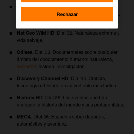
National Geographic HD
. Dial 31. El lugar por
antonomasia de documentales sobre naturaleza,
Rechazar
aventura y exploración.
Nat Geo Wild HD
. Dial 32. Naturaleza extrema y
vida salvaje.
Odisea
. Dial 33. Documentales sobre cualquier
ámbito del conocimiento humano: naturaleza,
sociedad
, historia, investigación…
Discovery Channel HD
. Dial 34. Ciencia,
tecnología e historia en su vertiente más lúdica.
Historia HD
. Dial 35. Los eventos que han
marcado la historia del mundo y sus protagonistas.
MEGA
. Dial 36. Espacios sobre deportes,
automóviles y aventura.