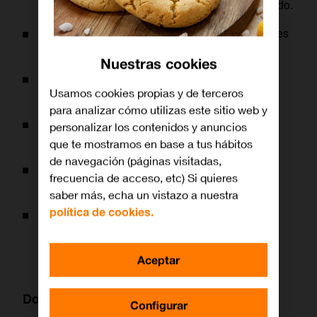
del cine independiente más importante del mundo.
Paramount Network
. Dial 24. Las mejores series
y películas del sello Paramount.
Nuestras cookies
FDF
. Dial 27. Con las ficciones de humor de
Usamos cookies propias y de terceros
Mediaset, como ‘La que se avecina’.
para analizar cómo utilizas este sitio web y
Energy
. Dial 28. Canal de Mediaset en el que
personalizar los contenidos y anuncios
descubrir series y películas de acción.
que te mostramos en base a tus hábitos
de navegación (páginas visitadas,
Neox
. Dial 29. La apuesta de Atresmedia para
frecuencia de acceso, etc) Si quieres
conquistar al público más joven.
saber más, echa un vistazo a nuestra
política de cookies.
Atreseries HD
. Dial 30. Series clásicas de
Atresmedia y ficciones internacionales de
actualidad.
Aceptar
Documentales
Configurar