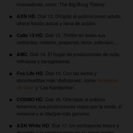
innovadoras, como ‘The Big Bang Theory’.
AXN HD
. Dial 12. Dirigido al público joven adulto,
ofrece ficción actual y llena de acción.
Calle 13 HD
. Dial 13.
Thriller
en todas sus
vertientes: misterio, suspense, terror, policíaco…
AMC
. Dial 14. El hogar de producciones de culto,
refinadas y transgresoras.
Fox Life HD
. Dial 15. Con las series y
docurrealities
más ‘disfrutones’, como ‘
Anatomía
de Grey
’ y ‘Las Kardashian’.
COSMO HD
. Dial 16. Orientado al público
femenino, sus producciones viajan por la moda, el
romance y el
lifestyle
más genuino.
AXN White HD
. Dial 17. Un contrapunto fresco y
divertido a la programación de su canal madre.