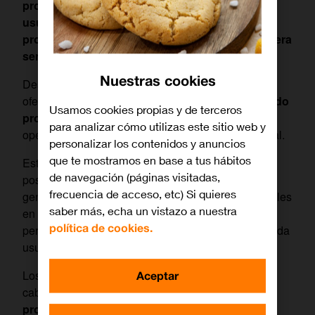
provinciales a su parrilla, permitiendo a los
usuarios acceder a información, actualidad y
programación de su municipio o región de manera
sencilla y en tiempo real
.
Nuestras cookies
Desde este jueves, la plataforma incorporará en su
oferta
17 cabeceras locales, que se irán ampliando
Usamos cookies propias y de terceros
progresivamente
a todas las ofertas de TV del
para analizar cómo utilizas este sitio web y
operador para cliente residencial sin coste adicional.
personalizar los contenidos y anuncios
que te mostramos en base a tus hábitos
Estos canales estarán disponibles en las primeras
de navegación (páginas visitadas,
posiciones del dial, justo después de los canales
frecuencia de acceso, etc) Si quieres
generalistas nacionales y los autonómicos principales
saber más, echa un vistazo a nuestra
en cada localidad, garantizando una experiencia
política de cookies.
personalizada, interesante y de proximidad para cada
usuario.
Los contenidos que se ofrecen a través de estas
Aceptar
cabeceras incluyen
informativos locales,
programación cultural, eventos deportivos