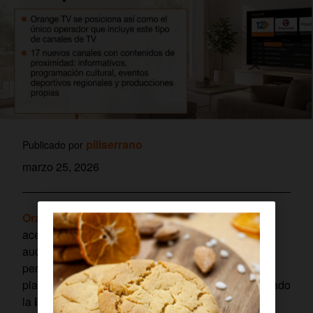
piliserrano
Publicado por
marzo 25, 2026
Orange TV
da un paso más en su estrategia por
acercar a sus clientes los mejores contenidos
audiovisuales, apostando por la variedad y la
personalización. En línea con este compromiso, la
plataforma de
Orange
(Grupo MasOrange) ha iniciado
la
incorporación de nuevos canales locales y