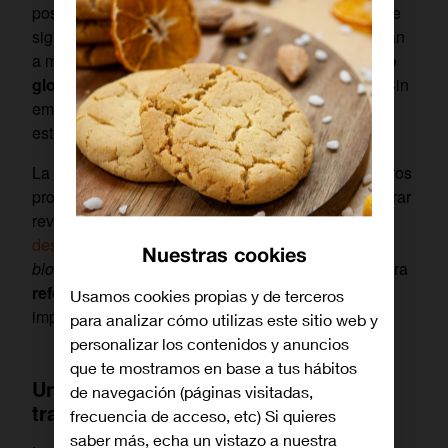
positiva para las temperaturas medias globales, que
siguen batiendo récords.
Los acuerdos de París
iban
a marcar un antes y un después en
el compromiso
global con la lucha contra el cambio climático
. Sin
embargo, han pasado cinco años y la mayoría de
estos compromisos siguen sin aplicarse.
La tecnología no va a ser la única solución a nuestros
problemas, pero es una herramienta clave para lograr
revertir la situación. Según
una investigación
desarrollada en la Universidad de Cambridge
,
Nuestras cookies
blockchain
es la tecnología con mayor potencial para
reforzar la cooperación global
necesaria para
Usamos cookies propias y de terceros
impulsar la lucha contra el cambio climático.
para analizar cómo utilizas este sitio web y
personalizar los contenidos y anuncios
que te mostramos en base a tus hábitos
Una organización descentralizada y
de navegación (páginas visitadas,
transversal, pero coordinada
frecuencia de acceso, etc) Si quieres
saber más, echa un vistazo a nuestra