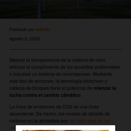
admin
Publicado por
agosto 3, 2020
Mejorar la transparencia de la cadena de valor,
reforzar el cumplimiento de los acuerdos ambientales
o impulsar un sistema de recompensas. Mediante
este tipo de acciones, la tecnología
blokchain
o
cadena de bloques tiene el potencial de
relanzar la
lucha contra el cambio climático
.
La línea de emisiones de CO2 es una línea
ascendente. De hecho, los niveles de dióxido de
carbono en la atmósfera son
los más altos de los
últimos 800.000 años
. La pendiente también es