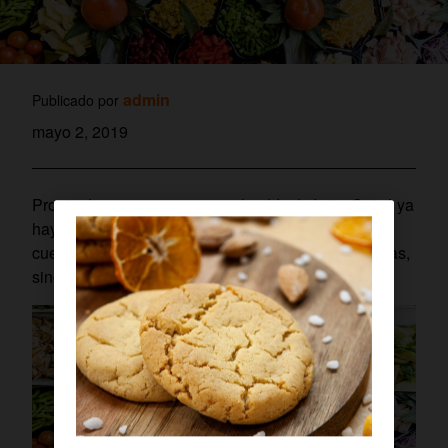
admin
Publicado por
mayo 2, 2019
Pronto desayunaremos cereales
blockchain
. Quizá ya
hayamos comido un tomate IoT sin habernos dado
cuenta. No se trata de alimentos con chips o antenas,
sino de comida más segura gracias a la tecnología.