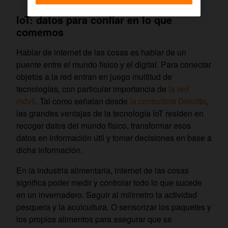
IoT: datos para confiar en lo que
comemos
Hablar de internet de las cosas es hablar de un
puente entre el mundo físico y el digital. Para conectar
objetos a la red entran en juego multitud de
tecnologías, con particular importancia de
la red
móvil
. Tal como señalan desde
la consultora Deloitte
,
las grandes ventajas de la tecnología IoT residen en
recoger datos del mundo físico, transformar esos
datos en información útil y tomar decisiones en base a
dicha información.
En la industria alimentaria, internet de las cosas
significa poder medir y controlar todo lo que sucede
en un invernadero. Seguir al milímetro la actividad
pesquera y la acuicultura. O sensorizar los paquetes y
los propios alimentos para asegurar que se