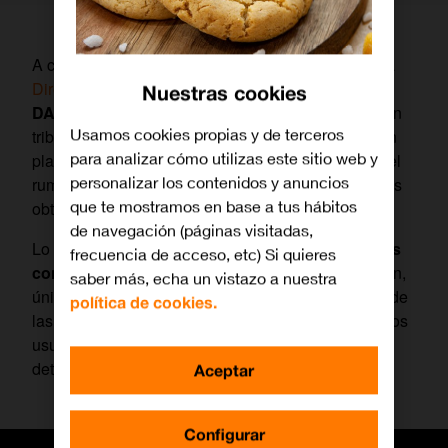
A comienzos de 2023, con la entrada en vigor de la
Directiva europea 2021/514
,
más conocida como
Nuestras cookies
DAC7,
surgieron múltiples dudas sobre cómo deben
Usamos cookies propias y de terceros
tributar las ventas de artículos de segunda mano en
para analizar cómo utilizas este sitio web y
plataformas como Wallapop o Vinted, y se viralizó el
personalizar los contenidos y anuncios
rumor de que iba a ser necesario incluir los ingresos
que te mostramos en base a tus hábitos
obtenidos en el IRPF.
de navegación (páginas visitadas,
Lo cierto es que esto
sólo ocurre en determinadas
frecuencia de acceso, etc) Si quieres
condiciones
que, como vamos a ver a continuación,
saber más, echa un vistazo a nuestra
únicamente afectan a un porcentaje muy pequeño de
política de cookies.
las operaciones que se realizan, y no incumben a los
usuarios no profesionales. Pero, vamos a verlo en
detalle:
Aceptar
Configurar