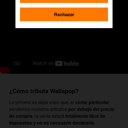
Rechazar
¿Cómo tributa Wallapop?
Lo primero es dejar claro que, si
como particular
,
vendemos nuestros artículos
por debajo del precio
de compra
, la venta estará
totalmente libre de
impuestos y no es necesario declararla
.