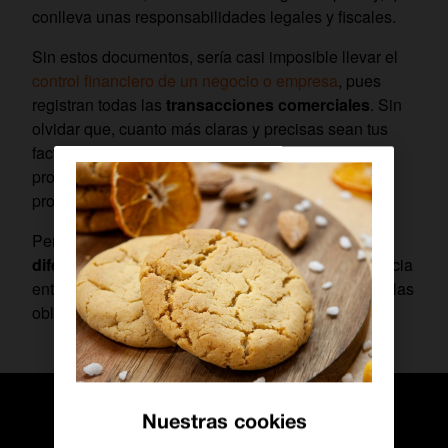
conlleva unas responsabilidades legales y fiscales.
Sin estos documentos, sería casi imposible llevar el
control financiero de un negocio o empresa
, pues
registran todas las
transacciones comerciales
. Sin
olvidar que, cuanto más claras y precisas sean tus
facturas o tus recibos, más transparencia y
profesionalidad mostrarás a tus clientes y
proveedores.
Pero,
¿Qué es un recibo? ¿Y una factura? ¿Qué
diferencias hay entre ambos?
Conocer la diferencia
entre ambos documentos te ayudará a cumplir con las
obligaciones legales y fiscales de tu negocio.
Nuestras cookies