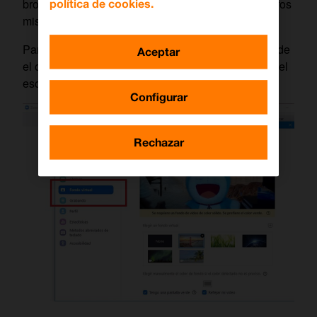
bromear, ya sean predefinidos o ideados por nosotros
política de cookies.
mismos.
Para
usar los fondos dentro de una reunión
desde
Aceptar
el ordenador lo único que debes hacer es clicar en el
escudo que aparece en la parte superior izquierda.
Configurar
Rechazar