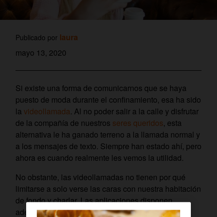
laura
Publicado por
mayo 13, 2020
Si existe una forma de comunicarnos que se haya
puesto de moda durante el confinamiento, esa ha sido
la
videollamada
. Al no poder salir a la calle y disfrutar
de la compañía de nuestros
seres queridos
, esta
alternativa le ha ganado terreno a la llamada normal y
a los mensajes de texto. Siempre han estado ahí, pero
ahora es cuando realmente les vemos la utilidad.
No obstante, las videollamadas no tienen por qué
limitarse a solo verse las caras con nuestra habitación
de fondo y charlar. Las aplicaciones disponen,
además, de otros recursos con los que podemos