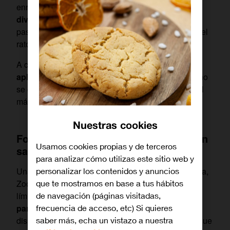
enriquecer nuestras tertulias. Desde
fondos
divertidos
hasta filtros absurdos y surrealistas,
pasando por
juegos
interactivos con los que echar el
rato.
A continuación os vamos a mostrar algunas
aplicaciones para que vuestras videollamadas
no
se queden en la simple comunicación y disfrutéis al
máximo con amigos y familiares.
Nuestras cookies
Fondos Zoom: viaja al Golden Gate sin
Usamos cookies propias y de terceros
salir de casa
para analizar cómo utilizas este sitio web y
Una de las aplicaciones más populares es, sin duda,
personalizar los contenidos y anuncios
Zoom. En su versión gratuita, las reuniones tienen
que te mostramos en base a tus hábitos
límite de tiempo, pero funciona muy bien y
pueden
de navegación (páginas visitadas,
participar hasta 100 personas
. No solo eso:
frecuencia de acceso, etc) Si quieres
disponemos de algunos fondos divertidos con los que
saber más, echa un vistazo a nuestra