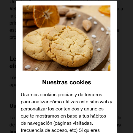
Una de ellas tiene como
protagonistas a los
Vehículos de Movilidad Personal (VPM)
, categoría a
la que pertenecen los
patinetes eléctricos
. Por
primera vez, se legisla de manera específica para
este medio de transporte que en los últimos años ha
protagonizado un
fuerte crecimiento exponencial
.
Ley de Tráfico sobre los patinetes
eléctricos
Los aspectos clave se pueden resumir en seis
Nuestras cookies
apartados.
Usamos cookies propias y de terceros
para analizar cómo utilizas este sitio web y
Uso obligatorio de casco
personalizar los contenidos y anuncios
que te mostramos en base a tus hábitos
La utilización de un casco homologado como medida
de navegación (páginas visitadas,
de protección y seguridad es
obligatorio para todas
frecuencia de acceso, etc) Si quieres
las personas que se desplazan en patinete