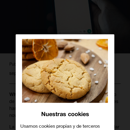
admin
Publicado por
septiembre 17, 2020
WhatsApp
es una herramienta en continuo proceso
de renovación y mejora. En verano sus responsables
han hecho los deberes para poder anunciar
Nuestras cookies
novedades importantes de cara a finales de año.
Usamos cookies propias y de terceros
La aplicación de mensajería instantánea más popular