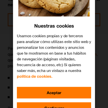
negocio electrónico del futuro?
Leer más
Nuestras cookies
Usamos cookies propias y de terceros
para analizar cómo utilizas este sitio web y
personalizar los contenidos y anuncios
Pero para poder empezar esta planificación, tienes
que te mostramos en base a tus hábitos
que saber que con el
nuevo sistema de cotización
,
de navegación (páginas visitadas,
que atiende a los
ingresos netos declarados
, se
frecuencia de acceso, etc) Si quieres
producen cambios en:
saber más, echa un vistazo a nuestra
política de cookies.
Las
bases mínimas de cotización
.
Los
tramos
a aplicar.
Aceptar
En la
cuota mensual
a pagar.
Configurar