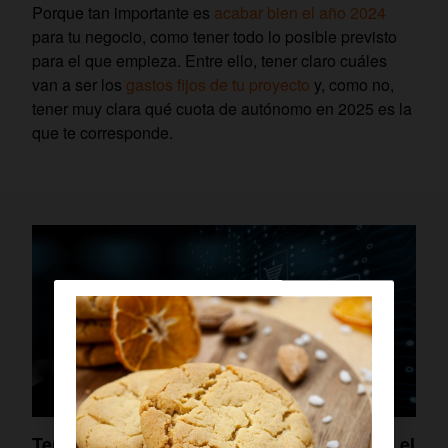
Porque tan importante es
acabar bien el año 2024
para tu negocio, como tener todo lo posible previsto
para el que empieza. Entre ello, tener claro cuáles
van a ser los
gastos fijos de tu proyecto
y, como no,
tener muy clara qué cuota de autónomo en 2025 es la
que te corresponde.
Tendencias ecommerce 2025: ¿Cómo será el