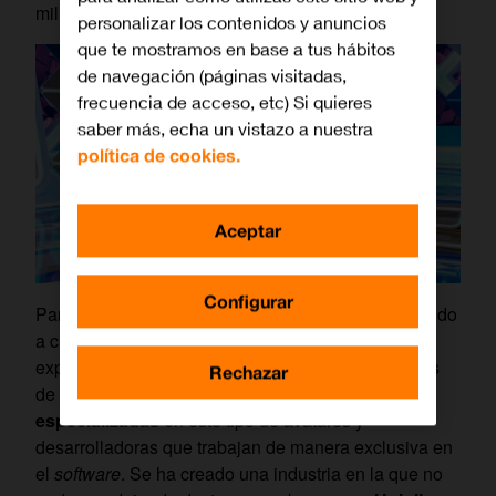
millón de seguidores.
personalizar los contenidos y anuncios
que te mostramos en base a tus hábitos
de navegación (páginas visitadas,
frecuencia de acceso, etc) Si quieres
saber más, echa un vistazo a nuestra
política de cookies.
Aceptar
Configurar
Parecía lógico que una idea que les está funcionando
a creadores sin muchos recursos pudiera ser
exprimida por empresas con mayores posibilidades
Rechazar
de inversión. En la actualidad hay
productoras
especializadas
en este tipo de avatares y
desarrolladoras que trabajan de manera exclusiva en
el
software
. Se ha creado una industria en la que no