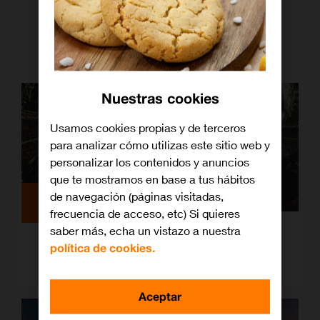
Nuestras cookies
Usamos cookies propias y de terceros
para analizar cómo utilizas este sitio web y
personalizar los contenidos y anuncios
que te mostramos en base a tus hábitos
de navegación (páginas visitadas,
Televisión
frecuencia de acceso, etc) Si quieres
saber más, echa un vistazo a nuestra
Las mejores ofertas para ver el fútbol
política de cookies.
con Orange
Aceptar