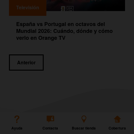
Televisión
España vs Portugal en octavos del
Mundial 2026: Cuándo, dónde y cómo
verlo en Orange TV
Navegación
Anterior
de
entradas
Ayuda
Contacta
Buscar tienda
Cobertura