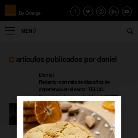
MENÚ
artículos publicados por
daniel
Daniel
Redactor con más de diez años de
experiencia en el sector TELCO.
Especializado en contenidos de RRSS,
cultura, televisión, videojuegos y cine. Te
contamos el día a día las noticias,
lanzamientos y novedades ligadas a
Orange.