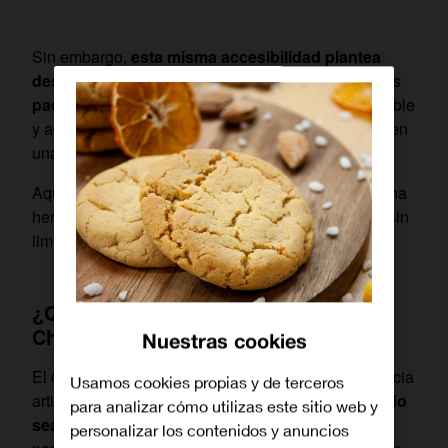
Sin embargo,
esta misma accesibilidad plantea
desafíos en materia de seguridad digital
. Para los
padres
y
educadores
, garantizar un uso responsable
y adecuado de estas tecnologías se ha convertido en
una prioridad.
Aquí es donde entra en juego el control parental, una
herramienta esencial para proteger a los menores sin
limitar su aprendizaje.
¿Qué es el control parental de
ChatGPT?
Nuestras cookies
El control parental aplicado a sistemas de inteligencia
Usamos cookies propias y de terceros
artificial busca asegurar que
el contenido generado
para analizar cómo utilizas este sitio web y
sea apropiado para cada edad.
Estas medidas
personalizar los contenidos y anuncios