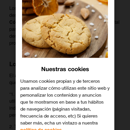
Los
delitos
online
no están exentos de ser
denunciables, de hecho, incluso
se recogen en el
Código Penal
. Aunque la prevención es fundamental
para evitar ser víctimas de ellos, saber dónde
denunciarlos también es muy importante para
proteger los derechos de los individuos.
Los delitos
en el Código Penal
online
Nuestras cookies
El
artículo 248 del Código Penal
recoge los actos
Usamos cookies propias y de terceros
que se consideran estafas:
para analizar cómo utilizas este sitio web y
“1. Cometen estafa los que, con ánimo de lucro,
personalizar los contenidos y anuncios
utilizan el engaño para producir error en otro,
que te mostramos en base a tus hábitos
induciéndolo a realizar un acto de disposición en
de navegación (páginas visitadas,
perjuicio propio o ajeno.
frecuencia de acceso, etc) Si quieres
saber más, echa un vistazo a nuestra
2. También se consideran reos de estafa:
política de cookies.