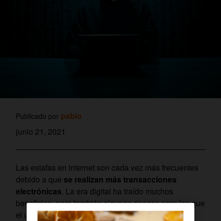
pablo
Publicado por
junio 21, 2021
Las estafas en internet son cada vez más frecuentes
debido a que
se realizan más transacciones
electrónicas
. La era digital ha traído muchos
beneficios, pero también algunos riesgos para los que
el usuario no siempre está preparado.