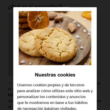
¿Qué es el egosurfing?
Nuestras cookies
Ya lo contamos en su momento
pero recordemos que
Usamos cookies propias y de terceros
el egosurfing no es otra cosa que la
búsqueda de
para analizar cómo utilizas este sitio web y
información propia
(normalmente empezando por
personalizar los contenidos y anuncios
nuestro propio nombre y apellidos) en Internet, ya sea
que te mostramos en base a tus hábitos
en páginas web, redes sociales, bases de datos,
de navegación (páginas visitadas,