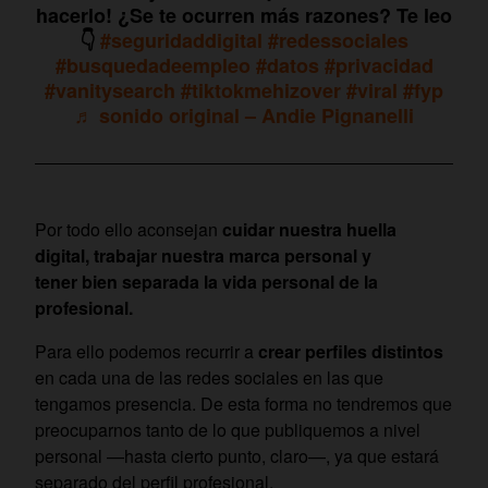
hacerlo! ¿Se te ocurren más razones? Te leo
👇
#seguridaddigital
#redessociales
#busquedadeempleo
#datos
#privacidad
#vanitysearch
#tiktokmehizover
#viral
#fyp
♬ sonido original – Andie Pignanelli
Por todo ello aconsejan
cuidar nuestra huella
digital, trabajar nuestra marca personal y
tener bien separada la vida personal de la
profesional.
Para ello podemos recurrir a
crear perfiles distintos
en cada una de las redes sociales en las que
tengamos presencia. De esta forma no tendremos que
preocuparnos tanto de lo que publiquemos a nivel
personal —hasta cierto punto, claro—, ya que estará
separado del perfil profesional.