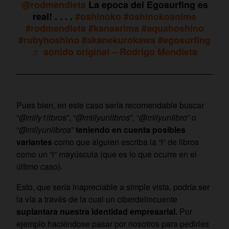
@rodmendieta
La epoca del Egosurfing es
real! . . . .
#oshinoko
#oshinokoanime
#rodmendieta
#kanaarima
#aquahoshino
#rubyhoshino
#akanekurokawa
#egosurfing
♬ sonido original – Rodrigo Mendieta
Pues bien, en este caso sería recomendable buscar
“
@mily1libros
”, “
@miilyunlibros
”, “
@milyunIibro
” o
“
@milyunlibros
”
teniendo en cuenta posibles
variantes
como que alguien escriba la “l” de libros
como un “i” mayúscula (que es lo que ocurre en el
último caso).
Esto, que sería inapreciable a simple vista, podría ser
la vía a través de la cual un ciberdelincuente
suplantara nuestra identidad empresarial.
Por
ejemplo haciéndose pasar por nosotros para pedirles