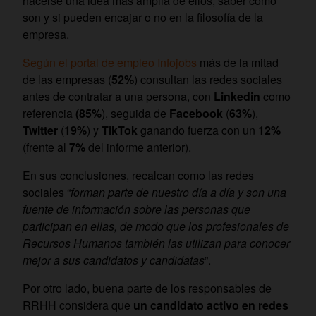
hacerse una idea más amplia de ellos, saber cómo
son y si pueden encajar o no en la filosofía de la
empresa.
Según el portal de empleo Infojobs
más de la mitad
de las empresas (
52%
) consultan las redes sociales
antes de contratar a una persona, con
Linkedin
como
referencia
(85%
), seguida de
Facebook
(
63%
),
Twitter
(
19%
) y
TikTok
ganando fuerza con un
12%
(frente al
7%
del informe anterior).
En sus conclusiones, recalcan como las redes
sociales “
forman parte de nuestro día a día y son una
fuente de información sobre las personas que
participan en ellas, de modo que los profesionales de
Recursos Humanos también las utilizan para conocer
mejor a sus candidatos y candidatas
”.
Por otro lado, buena parte de los responsables de
RRHH considera que
un candidato activo en redes