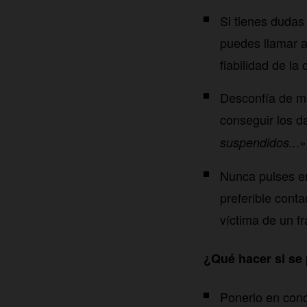
Si tienes dudas
puedes llamar al
fiabilidad de la
Desconfía de me
conseguir los d
.»
suspendidos..
Nunca pulses en
preferible cont
víctima de un f
¿Qué hacer si se p
Ponerlo en cono