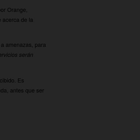
por Orange,
e acerca de la
o a amenazas, para
rvicios serán
cibido. Es
uda, antes que ser