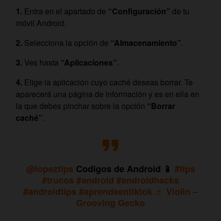
Entra en el apartado de
“Configuración”
de tu
móvil Android.
Selecciona la opción de
“Almacenamiento”
.
Ves hasta
“Aplicaciones”
.
Elige la aplicación cuyo caché deseas borrar. Te
aparecerá una página de información y es en ella en
la que debes pinchar sobre la opción
“Borrar
caché”
.
@lopeztips
Codigos de Android 📱
#tips
#trucos
#android
#androidhacks
#androidtips
#aprendeentiktok
♬ Violin –
Grooving Gecko