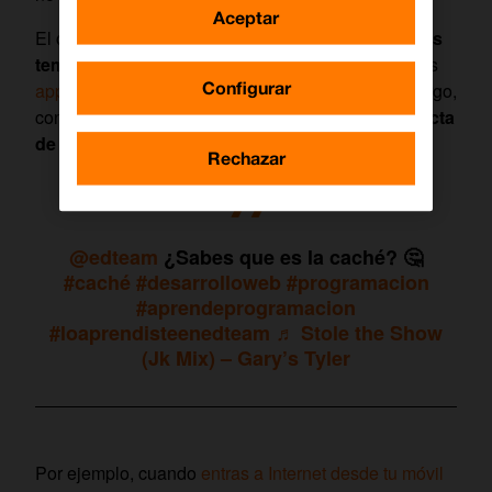
Aceptar
El caché es un espacio de
almacenamiento que es
temporal
. Se conforma por archivos y datos que las
Configurar
apps usan para acelerar su rendimiento
. Sin embargo,
con el paso del tiempo, el caché
se acumula y afecta
de forma negativa
.
Rechazar
@edteam
¿Sabes que es la caché? 🤔
#caché
#desarrolloweb
#programacion
#aprendeprogramacion
#loaprendisteenedteam
♬ Stole the Show
(Jk Mix) – Gary’s Tyler
Por ejemplo, cuando
entras a Internet desde tu móvil