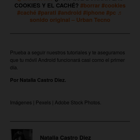
COOKIES Y EL CACHÉ?
#borrar
#cookies
#caché
#parati
#android
#iphone
#pc
♬
sonido original – Urban Tecno
Prueba a seguir nuestros tutoriales y te aseguramos
que tu móvil Android funcionará casi como el primer
día.
Por Natalia Castro Diez.
Imágenes | Pexels | Adobe Stock Photos.
Natalia Castro Diez