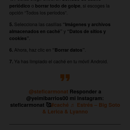
periódico
o
borrar todo de golpe
, si escoges la
opción “Todos los períodos”.
Selecciona las casillas
“Imágenes y archivos
almacenados en caché”
y
“Datos de sitios y
cookies”
.
Ahora, haz clic en
“Borrar datos”
.
Ya has limpiado el caché en tu móvil Android.
@steficarmonat
Responder a
@yeimibarrios00 mi Instagram:
steficarmonat 🥰
#caché
♬ Estrés – Big Soto
& Lerica & Lyanno