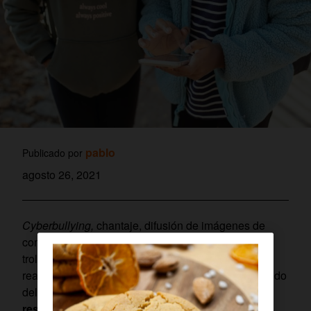
pablo
Publicado por
agosto 26, 2021
Cyberbullying,
chantaje, difusión de imágenes de
contenido sexual sin autorización,
cyberstalking
,
troleos, ser
hater…
Los menores pueden llegar a
realizar muchos tipos de acoso y terminar cometiendo
delitos a través de internet.
Y los padres son los
responsables ante la Justicia
.