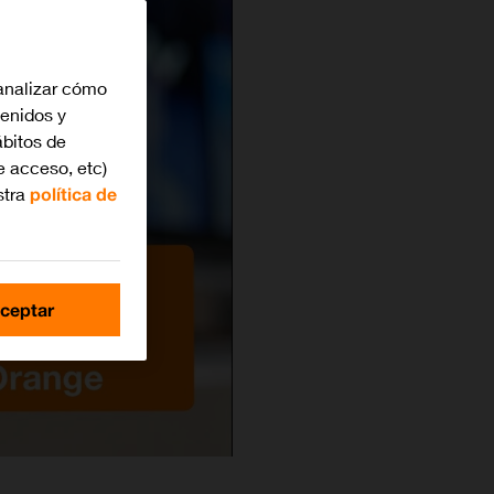
analizar cómo
tenidos y
bitos de
e acceso, etc)
stra
política de
ceptar