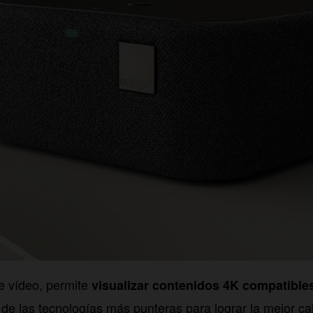
e vídeo, permite
visualizar contenidos 4K compatibl
 de las tecnologías más punteras para lograr la mejor c