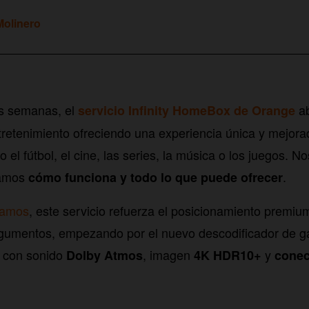
olinero
s semanas, el
ab
servicio Infinity HomeBox de Orange
ntretenimiento ofreciendo una experiencia única y mejorad
el fútbol, el cine, las series, la música o los juegos. N
tamos
.
cómo funciona y todo lo que puede ofrecer
tamos
, este servicio refuerza el posicionamiento premiu
rgumentos, empezando por el nuevo descodificador de g
 con sonido
, imagen
y
Dolby Atmos
4K HDR10+
conec