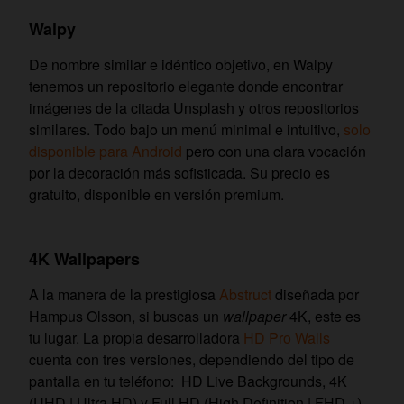
Walpy
De nombre similar e idéntico objetivo, en Walpy
tenemos un repositorio elegante donde encontrar
imágenes de la citada Unsplash y otros repositorios
similares. Todo bajo un menú minimal e intuitivo,
solo
disponible para Android
pero con una clara vocación
por la decoración más sofisticada. Su precio es
gratuito, disponible en versión premium.
4K Wallpapers
A la manera de la prestigiosa
Abstruct
diseñada por
Hampus Olsson, si buscas un
wallpaper
4K, este es
tu lugar. La propia desarrolladora
HD Pro Walls
cuenta con tres versiones, dependiendo del tipo de
pantalla en tu teléfono: HD Live Backgrounds, 4K
(UHD | Ultra HD) y Full HD (High Definition | FHD +) .