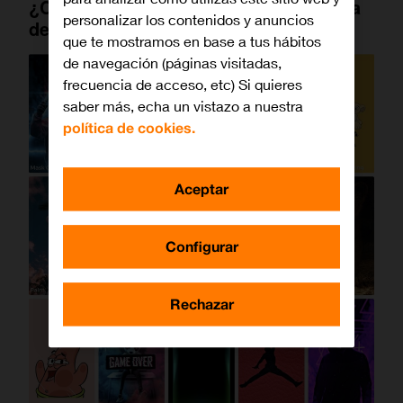
¿Cómo cambiar los fondos de pantalla
personalizar los contenidos y anuncios
de los móviles?
que te mostramos en base a tus hábitos
de navegación (páginas visitadas,
frecuencia de acceso, etc) Si quieres
saber más, echa un vistazo a nuestra
política de cookies.
Aceptar
Configurar
Rechazar