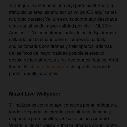
Y, aunque la anterior es una
app
para móvil Android,
tranquilo, si eres usuario exclusivo de iOS aquí tienes
tu propio paraíso: Vellum es una sobria
app
destinada
a las pantallas de mayor calidad posible —OLED y
Amoled—. No encontrarás tantas fotos de Spiderman
saltando por la ciudad pero sí fondos de pantalla
chulos tomados con drones y helicópteros, además
de las fotos de mayor calidad posible si eres un
devoto de la naturaleza y los bodegones frutales. Aquí
tienes el
link para descargar
esta app de fondos de
pantalla gratis para móvil.
Muzei Live Wallpaper
Y finalizamos con otra
app
conocida por su enfoque a
fondos de pantallas creados con pinturas famosas,
disponible para móviles,
tablets
e incluso Android
Wears. Si llevas desde Primaria amando algún lienzo