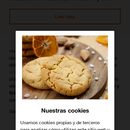
Leer más
Hemos recopilado una selección de apps para
descargar
fondos de pantalla gratis
, que harán las
delicias tanto de los
usuarios Android
como para los
amantes de iOS
. Sion olvidar una serie de
plataformas, bancos de imágenes gratuitas, así como
web que destacan por la
calidad de sus imágenes y
fotografías
. Incluso, podrás tener un fondo de
pantalla para tu móvil
generado por IA
.
Nuestras cookies
Vamos allá. Esta es nuestra selección:
Usamos cookies propias y de terceros
para analizar cómo utilizas este sitio web y