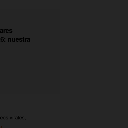
ares
6: nuestra
eos virales,
n
.