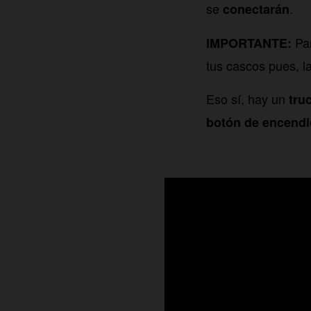
se
.
conectarán
Par
IMPORTANTE:
tus cascos pues, 
Eso sí, hay un
tru
botón de encend