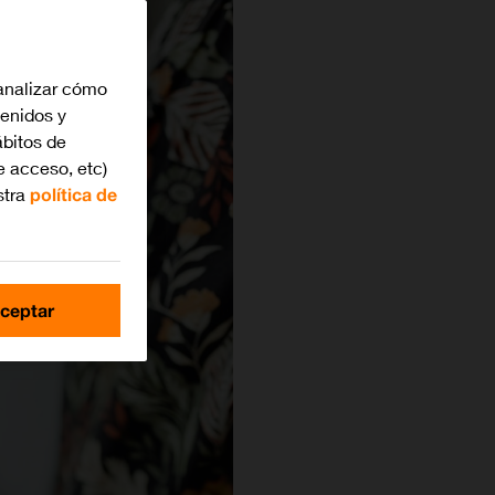
analizar cómo
tenidos y
bitos de
e acceso, etc)
stra
política de
ceptar