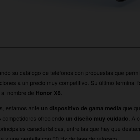
ndo su catálogo de teléfonos con propuestas que permi
ciones a un precio muy competitivo. Su último terminal f
e al nombre de
.
Honor X8
es, estamos ante
que qui
un dispositivo de gama media
us competidores ofreciendo
. A 
un diseño muy cuidado
incipales características, entre las que hay que destaca
e y una pantalla con 90 Hz de tasa de refresco.