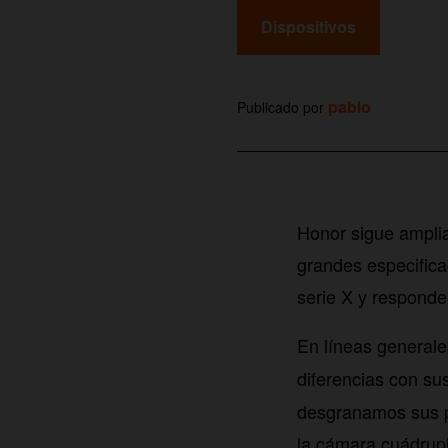
Dispositivos
pablo
Publicado por
Honor sigue amplia
grandes especifica
serie X y respond
En líneas general
diferencias con s
desgranamos sus pr
la cámara cuádrupl