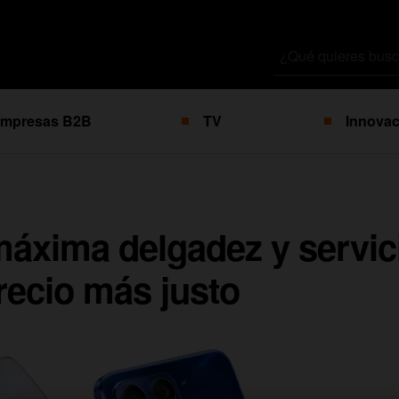
Buscar
por
mpresas B2B
TV
Innovac
áxima delgadez y servic
recio más justo