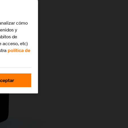
analizar cómo
tenidos y
bitos de
e acceso, etc)
stra
política de
ceptar