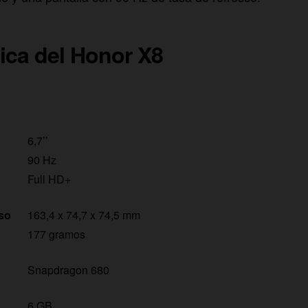
ica del Honor X8
6,7’’
90 Hz
Full HD+
so
163,4 x 74,7 x 74,5 mm
177 gramos
Snapdragon 680
6 GB