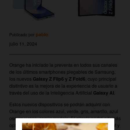
pablo
Publicado por
julio 11, 2024
Orange ha iniciado la preventa en todos sus canales
de los últimos smartphones plegables de Samsung,
los nuevos
Galaxy Z Flip6 y Z Fold6
, cuyo principal
distintivo es la mejora de la experiencia de usuario a
través del uso de la Inteligencia Artificial
Galaxy AI
.
Estos nuevos dispositivos se podrán adquirir con
Orange en los colores azul, verde, gris, amarillo, azul
oscuro y rosa, según modelo. El cliente podrá además
optar por las versiones con memoria 12 GB de RAM y