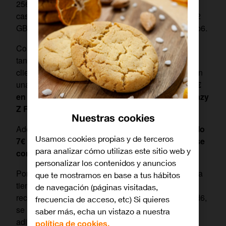
256 GB, 512 GB o 1 TB de memoria interna en el
caso del Galaxy Z Fold6 y de 12GB y 256 GB o 512
GB de memoria interna en el caso del Galaxy Z Flip6.
Como promoción durante el periodo de preventa,
tanto los clientes de Orange como los nuevos
clientes, que adquieran estos smartphones recibirán
una
funda original de regalo
[1]
valorada en 49,9€
en el caso del Galaxy Z Flip6 y 99,9€ para el Galazy
Z Fold6 (incluye SPen)
[2]
.
Nuestras cookies
Además,
si contratan una línea adicional, por solo
Usamos cookies propias y de terceros
7€ más al mes durante 24 meses, podrán hacerse
para analizar cómo utilizas este sitio web y
con el nuevo reloj Galaxy Watch7 de 40mm.
personalizar los contenidos y anuncios
Por otra parte, al cliente de Orange que acuda a una
que te mostramos en base a tus hábitos
tienda de la marca con su antiguo terminal para
de navegación (páginas visitadas,
recoger su nuevo Samsung Galaxy Z Flip6 y Z Fold6,
frecuencia de acceso, etc) Si quieres
se le valorará el teléfono entregado en 200 euros
saber más, echa un vistazo a nuestra
adicionales.
política de cookies.