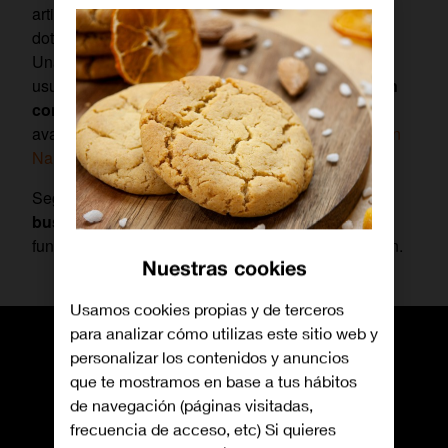
artificial a los modelos del fabricante coreano para
dotarles de una serie de
funciones novedosas
.
Unas pensadas para hacer más fácil la vida del
usuario y que han sido realizadas
en colaboración
con Google
; de hecho, están basadas en su
avanzado modelo de lenguaje
Gemini en su versión
Nano
.
Seguramente habrás oído hablar de
Rodea para
buscar
(o
Circle to Search
), una llamativa
funcionalidad que llama poderosamente la atención.
Nuestras cookies
Usamos cookies propias y de terceros
para analizar cómo utilizas este sitio web y
personalizar los contenidos y anuncios
que te mostramos en base a tus hábitos
de navegación (páginas visitadas,
frecuencia de acceso, etc) Si quieres