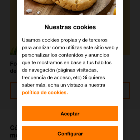
Nuestras cookies
Usamos cookies propias y de terceros
para analizar cómo utilizas este sitio web y
personalizar los contenidos y anuncios
que te mostramos en base a tus hábitos
Fondos de pantalla para móvil: ¿Dónde
de navegación (páginas visitadas,
descargar los más originales?
frecuencia de acceso, etc) Si quieres
saber más, echa un vistazo a nuestra
Leer más
política de cookies.
Aceptar
Cómo poner fondos de pantalla en
Configurar
movimiento en Android