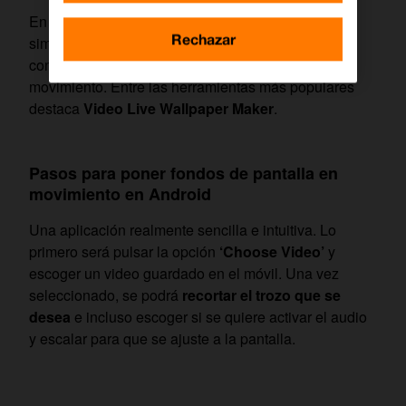
En la Play Store será posible encontrar, con una
Rechazar
simple búsqueda, diferentes aplicaciones para
convertir vídeos en fondos de pantalla con
movimiento. Entre las herramientas más populares
destaca
Video Live Wallpaper Maker
.
Pasos para poner fondos de pantalla en
movimiento en Android
Una aplicación realmente sencilla e intuitiva. Lo
primero será pulsar la opción
‘Choose Video’
y
escoger un video guardado en el móvil. Una vez
seleccionado, se podrá
recortar el trozo que se
desea
e incluso escoger si se quiere activar el audio
y escalar para que se ajuste a la pantalla.