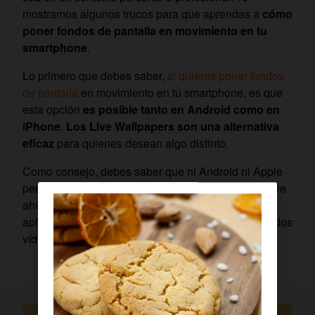
mostramos algunos trucos para que aprendas a
cómo
poner fondos de pantalla en movimiento en tu
smartphone
.
Lo primero que debes saber,
si quieres poner fondos
de pantalla
en movimiento en tu smartphone, es que
esta opción
es posible tanto en Android como en
iPhone
.
Los Live Wallpapers son una alternativa
eficaz
para quienes desean algo distinto.
Como consejo, debes saber que ni Android ni Apple
permiten convertir un vídeo en un fondo animado. De
ahí la necesidad de tener que descargar una
aplicación de terceros para poder crear esos ansiados
vídeos animados que sirvan como salvapantallas.