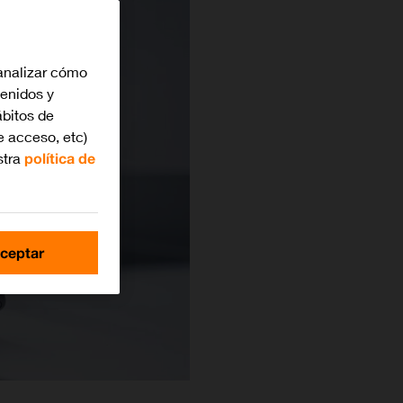
analizar cómo
tenidos y
bitos de
e acceso, etc)
stra
política de
ceptar