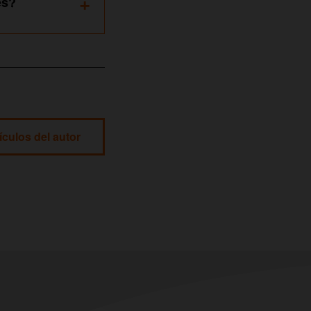
+
es?
ículos del autor