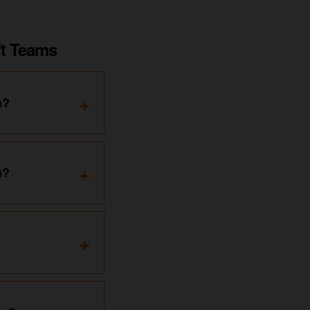
ft Teams
+
a?
+
a?
+