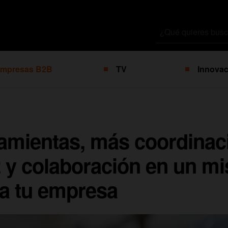
Buscar
por
mpresas B2B
TV
Innovac
amientas, más coordinac
z y colaboración en un m
ra tu empresa