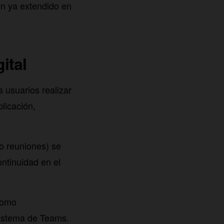
ón ya extendido en
ital
 usuarios realizar
plicación,
 o reuniones) se
ntinuidad en el
—como
sistema de Teams.