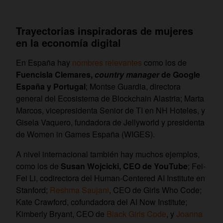
Trayectorias inspiradoras de mujeres
en la economía digital
En España hay
nombres relevantes
como los de
Fuencisla Clemares,
country manager
de Google
España y Portugal
; Montse Guardia, directora
general del Ecosistema de Blockchain Alastria; Marta
Marcos, vicepresidenta Senior de TI en NH Hoteles, y
Gisela Vaquero, fundadora de Jellyworld y presidenta
de Women in Games España (WIGES).
A nivel internacional también hay muchos ejemplos,
como los de
Susan Wojcicki, CEO de YouTube
; Fei-
Fei Li, codirectora del Human-Centered AI Institute en
Stanford;
Reshma Saujani
, CEO de Girls Who Code;
Kate Crawford, cofundadora del AI Now Institute;
Kimberly Bryant, CEO de
Black Girls Code
, y
Joanna