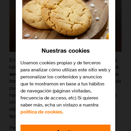
Nuestras cookies
En 2017, Twitter e Instagram presentaron una nueva
Usamos cookies propias y de terceros
funcionalidad:
mostrar difuminado todo contenido
para analizar cómo utilizas este sitio web y
sensible
bajo el mensaje «Contenido Delicado: esta
personalizar los contenidos y anuncios
foto incluye contenido delicado que algunas personas
que te mostramos en base a tus hábitos
pueden encontrar ofensivo o molesto». Con solo
de navegación (páginas visitadas,
hacer clic en la parte inferior de la imagen, quedaba
frecuencia de acceso, etc) Si quieres
inmediatamente expuesta. En noviembre de 2019
saber más, echa un vistazo a nuestra
estas reglas
fueron actualizadas
incluyendo más
política de cookies.
tipologías de contenido.
Pero, como veremos más adelante, estas medidas