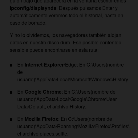
guion bajo que aparecerá en la ventana escribiremos
Ipconfig/displaynds
. Después pulsamos Enter y
automáticamente veremos todo el historial, hasta en
caso de borrado.
Y no lo olvidemos, los navegadores también alojan
datos en nuestro disco duro. Ese posible contenido
sensible puede encontrarse en esta ruta:
En
Internet Explorer
/Edge: En C:\Users(nombre
de
usuario)\AppData\Local\Microsoft\Windows\History.
En
Google Chrome
: En C:\Users(nombre de
usuario)\AppData\Local\Google\Chrome\User
Data\Default, el archivo History.
En
Mozilla Firefox
: En C:\Users(nombre de
usuario)\AppData\Roaming\Mozilla\Firefox\Profiles\,
el archivo places.sqlite.