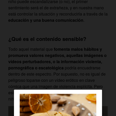
niño puede escandalizarse (o no), el primer
sentimiento será el de extrañeza, y en nuestra mano
está controlar la situación y reconducirla a través de la
educación y una buena comunicación
.
¿Qué es el contenido sensible?
Todo aquel material que
fomenta malos hábitos y
promueva valores negativos, aquellas imágenes o
vídeos perturbadores, o la información violenta,
pornográfica o escatológica
podría encuadrarse
dentro de este espectro. Por supuesto, no es igual de
peligroso toparse con un vídeo erótico en clave
cómica que una imagen de violencia explícita. Pero
esto es algo que no tiene muchas diferencias en la
niñez.