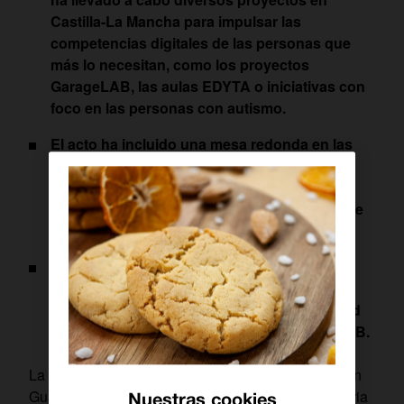
Castilla-La Mancha para impulsar las
competencias digitales de las personas que
más lo necesitan, como los proyectos
GarageLAB, las aulas EDYTA o iniciativas con
foco en las personas con autismo.
El acto ha incluido una mesa redonda en las
que distintos expertos han debatido sobre la
aplicación de la tecnología para reducir la
brecha social de las personas en situación de
vulnerabilidad.
El evento ha culminado con una entrega de
premios a entidades sociales
castellanomanchegas, como IES Universidad
Laboral de Toledo, Autismo Albacete y AMIAB.
La
Fundación Orange
ha celebrado hoy un acto en
Guadalajara para celebrar sus 25 años de trayectoria
Nuestras cookies