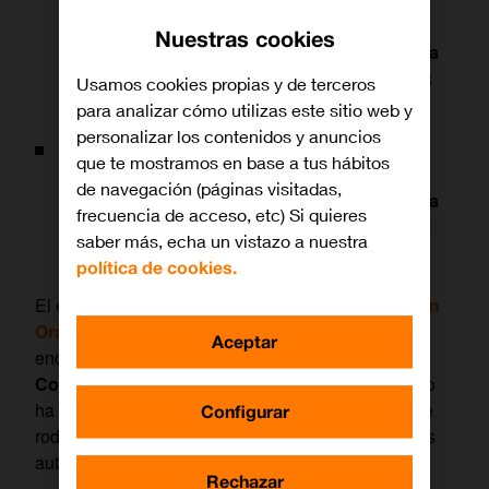
convivencia, superación y apoyo’, que ha
Nuestras cookies
organizado la Fundación Orange y que busca
visibilizar la realidad del autismo en nuestros
Usamos cookies propias y de terceros
días.
para analizar cómo utilizas este sitio web y
personalizar los contenidos y anuncios
En dicho acto participaron Noemí Navarro,
que te mostramos en base a tus hábitos
influencer
con autismo y madre de niño con
de navegación (páginas visitadas,
TEA; Helena Gandía, de Federación Española
frecuencia de acceso, etc) Si quieres
de Autismo (FESPAU); y María José Martínez
saber más, echa un vistazo a nuestra
Arracó, hermana de una mujer con autismo.
política de cookies.
El espacio Orange Digital Center, que la
Fundación
Orange
tiene en Madrid, ha sido escenario del
Aceptar
encuentro
‘Entorno Cercano Al Autismo:
Convivencia, Superación Y Apoyo’
, cuyo objetivo
ha sido visibilizar la realidad del autismo y lo que le
Configurar
rodea desde la experiencia de las propias personas
autistas y sus allegados.
Rechazar