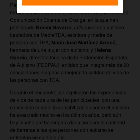
Para ello, la Fundación ha organizado una mesa
redonda, moderada por Beatriz Valverde, directora de
Comunicación Externa de Orange, en la que han
participado
Noemí Navarro
,
influencer
con autismo,
fundadora de MadreTEA, escritora y madre de
persona con TEA;
María José Martínez Arracó
,
hermana de una mujer con autismo; y
Helena
Gandía
, directora técnica de la Federación Española
de Autismo (FESPAU), entidad que integra más de 20
asociaciones dirigidas a mejorar la calidad de vida de
las personas con TEA.
Durante el encuentro, se explicaron las experiencias
de vida de cada una de las participantes, con una
conclusión común: la sensibilización sobre el autismo
ha avanzado mucho en los últimos años, pero aún
hay mucho por hacer para dar a conocer la cantidad
de barreras a las que personas con autismo se
enfrentan en su día a día.