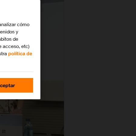
analizar cómo
tenidos y
bitos de
e acceso, etc)
stra
política de
ceptar