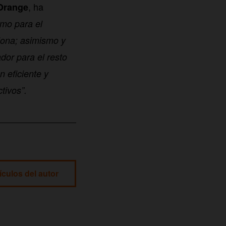
, ha
 Orange
omo para el
lona; asimismo y
or para el resto
 eficiente y
tivos”.
ículos del autor