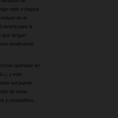
s ámbitos de
empo real; o mejora
incluso en la
G tendrá para la
es que tengan
ximo rendimiento
primer operador en
+), y este
 esta red puede
ción de estas
o y competitivo,