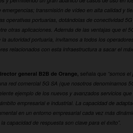
es y permitiendo un gran abanico de casos de uso en lo
emergencias; transmisión de vídeo en alta calidad y ti
las operativas portuarias, dotándolas de conectividad 5G 
tre otras aplicaciones. Además de las ventajas que el 5
e la autoridad portuaria, invitamos a todos los operador
res relacionados con esta infraestructura a sacar el má
señala que
irector general B2B de Orange,
“somos el 
una red comercial 5G SA (que nosotros denominamos 5G
elente ejemplo de los nuevos y avanzados servicios que
 ámbito empresarial e industrial. La capacidad de adapta
amental en un entorno empresarial cada vez más dinámic
 la capacidad de respuesta son clave para el éxito”.