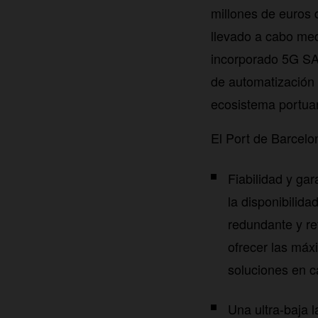
millones de euros 
llevado a cabo med
incorporado 5G SA 
de automatización 
ecosistema portuar
El Port de Barcelo
Fiabilidad y ga
la disponibilida
redundante y re
ofrecer las máx
soluciones en 
Una ultra-baja 