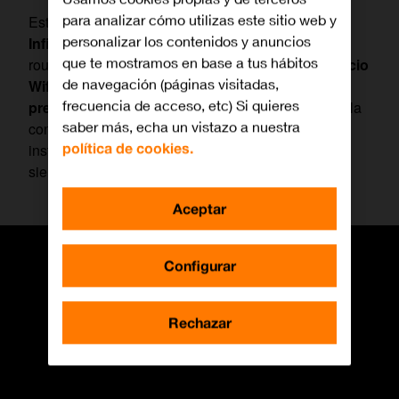
para analizar cómo utilizas este sitio web y
Este
Pack Orange Infinity
incluye
Fibra Orange
personalizar los contenidos y anuncios
Infinity
(de hasta
10Gbps
simétricos
), el nuevo
que te mostramos en base a tus hábitos
router
Livebox Orange Infinity con
Wifi 6E
,
Servicio
de navegación (páginas visitadas,
Wifi Premium
con repetidor Wifi 6 y
soporte
frecuencia de acceso, etc) Si quieres
premium,
con acompañamiento al cliente tanto en la
saber más, echa un vistazo a nuestra
configuración inicial de dispositivos como tras la
política de cookies.
instalación, y envío de un técnico a su domicilio
siempre que lo necesite.
Aceptar
Configurar
Rechazar