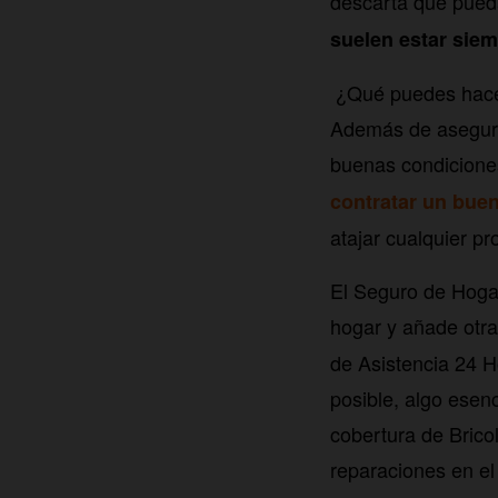
descarta que pued
suelen estar siem
¿Qué puedes hacer
Además de asegurar
buenas condiciones
contratar un bue
atajar cualquier p
El Seguro de Hogar
hogar y añade otras
de Asistencia 24 H
posible, algo esen
cobertura de Bric
reparaciones en el