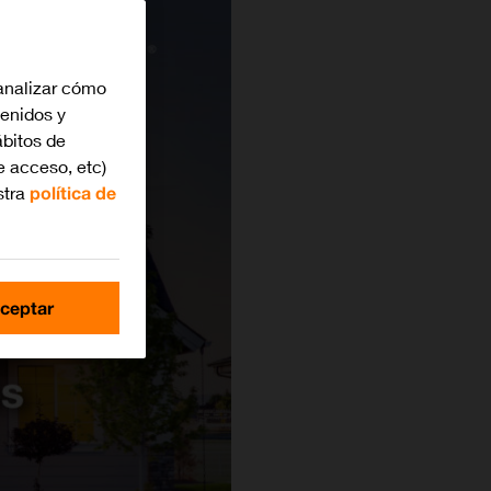
analizar cómo
tenidos y
bitos de
e acceso, etc)
stra
política de
ceptar