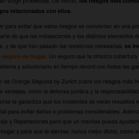
an surgir problemas. De hecho,
los riesgos más comu
.
pre relacionados con ellos
 para evitar que estos riesgos se conviertan en una p
te de que las instalaciones y los distintos elementos d
, y de que han pasado las revisiones necesarias,
es im
. Un seguro que te ofrezca cobertura 
n seguro de hogar
roblema y solucionarlo en tiempo récord con todas las gar
 de Orange Seguros by Zurich cubre los riesgos más fr
 ventajas, como la defensa jurídica y la responsabilidad 
oras te garantiza que los incidentes se verán resueltos 
cial para evitar daños o problemas considerables. Adem
olaje y Reparaciones para que un manitas pueda ayudar
 hogar y para que te sientas, nunca mejor dicho, como 