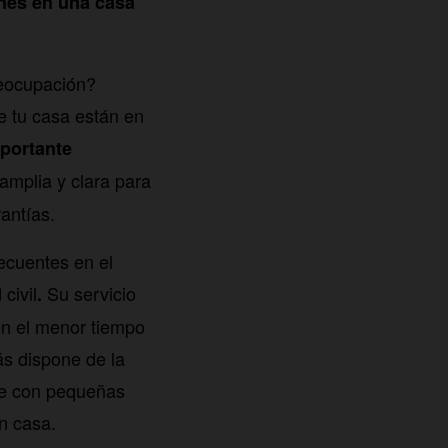
nes en una casa
reocupación?
e tu casa están en
portante
amplia y clara para
antías.
ecuentes en el
civil
Su servicio
.
en el menor tiempo
ás dispone de la
te con pequeñas
en casa.