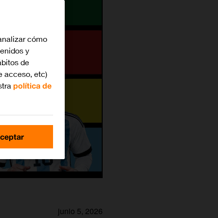
analizar cómo
tenidos y
bitos de
e acceso, etc)
stra
política de
ceptar
junio 5, 2026