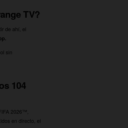
Orange TV?
tir de ahí, el
pp.
ol sin
os 104
 FIFA 2026™,
dos en directo, el