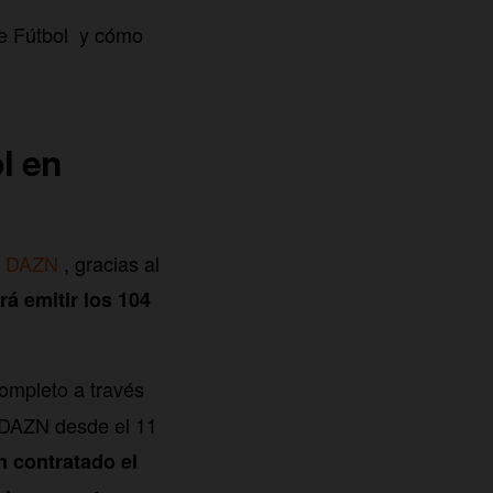
de Fútbol y cómo
l en
 y DAZN
, gracias al
rá emitir los 104
completo a través
 DAZN desde el 11
n contratado el