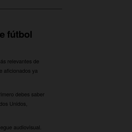
e fútbol
más relevantes de
e aficionados ya
rimero debes saber
ados Unidos,
iegue audiovisual.