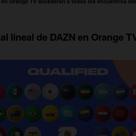
l en Orange TV accederán a todos los encuentros si
al lineal de DAZN en Orange T