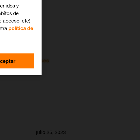
tenidos y
bitos de
e acceso, etc)
stra
política de
ceptar
julio 25, 2023