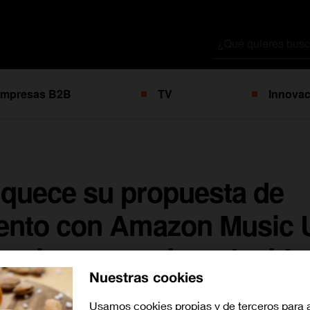
Buscar
por
mpresas B2B
TV
Innovac
iquece su propuesta de
iento con Amazon Music U
emium a precio reducido
Nuestras cookies
Usamos cookies propias y de terceros para 