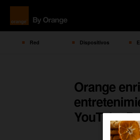
Red
Dispositivos
E
Orange enr
entretenim
YouTube Pr