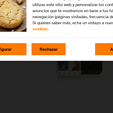
utilizas este sitio web y personalizar los con
anuncios que te mostramos en base a tus há
navegación (páginas visitadas, frecuencia d
Si quieres saber más, echa un vistazo a nue
cookies.
igurar
Rechazar
A