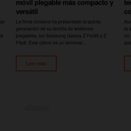
móvil plegable más compacto y
te
versátil
c
tar
La firma coreana ha presentado la quinta
Aun
generación de su familia de teléfonos
la 
da
plegables, los Samsung Galaxy Z Fold5 y Z
no 
Flip5. Este último es un terminal...
que
Leer más