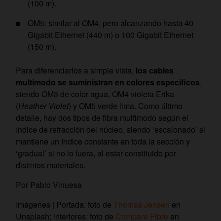
(100 m).
OM5: similar al OM4, pero alcanzando hasta 40
Gigabit Ethernet (440 m) o 100 Gigabit Ethernet
(150 m).
Para diferenciarlos a simple vista,
los cables
multimodo se suministran en colores específicos
,
siendo OM3 de color agua, OM4 violeta Erika
(
Heather Violet
) y OM5 verde lima. Como último
detalle, hay dos tipos de fibra multimodo según el
índice de refracción del núcleo, siendo ‘escalonado’ si
mantiene un índice constante en toda la sección y
‘gradual’ si no lo fuera, al estar constituido por
distintos materiales.
Por Pablo Vinuesa
Imágenes | Portada: foto de
Thomas Jensen
en
Unsplash; interiores: foto de
Compare Fibre
en