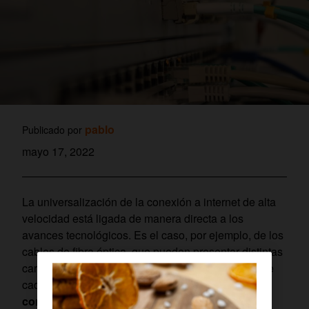
pablo
Publicado por
mayo 17, 2022
La universalización de la conexión a internet de alta
velocidad está ligada de manera directa a los
avances tecnológicos. Es el caso, por ejemplo, de los
cables de fibra óptica, que pueden presentar distintas
características según las necesidades concretas de
cada instalación. A continuación veremos
en qué
consiste la fibra óptica multimodo
, así como sus