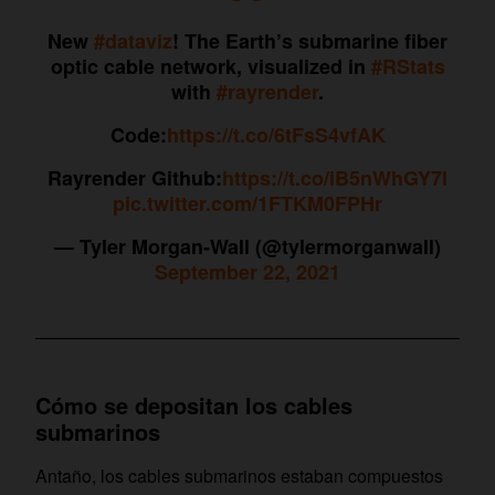
New
#dataviz
! The Earth’s submarine fiber
optic cable network, visualized in
#RStats
with
#rayrender
.
Code:
https://t.co/6tFsS4vfAK
Rayrender Github:
https://t.co/iB5nWhGY7l
pic.twitter.com/1FTKM0FPHr
— Tyler Morgan-Wall (@tylermorganwall)
September 22, 2021
Cómo se depositan los cables
submarinos
Antaño, los cables submarinos estaban compuestos