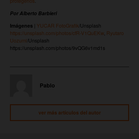
protegerlos
.
Por Alberto Barbieri
Imágenes
|
YUCAR FotoGrafik
/Unsplash
https://unsplash.com/photos/cfR-V1QuEKw
,
Ryutaro
Uozumi
/Unsplash
https://unsplash.com/photos/9vQG6v1md1s
Pablo
ver más artículos del autor