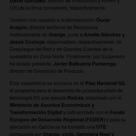
David González
, director de Producción y RRHH y
CIO de la firma conservera, respectivamente.
También han asistido a la demostración
Óscar
Aragón
, director territorial de Relaciones
Institucionales de
Orange
, junto a
Amelia Sánchez y
Jesús Costoya
, responsables, respectivamente, de
Despliegue de Red y de Grandes Cuentas de la
operadora en Zona Norte. Finalmente, por Suigeneris
ha estado presente,
Javier Balbuena Pumarega
,
director de Desarrollo de Producto.
Esta experiencia se enmarca en el
Plan Nacional 5G
,
el programa para el desarrollo de proyectos piloto de
tecnología 5G que ejecuta
Red.es
, impulsado por el
Ministerio de Asuntos Económicos y
Transformación Digital
y cofinanciado con el
Fondo
Europeo de Desarrollo Regional (FEDER)
y para su
ejecución en Galicia se ha formado una
UTE
compuesta por
Orange, cinfo, Gammera Nest y