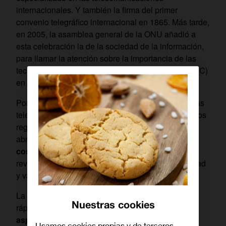
internacionales. Y también la firma del primer
convenio telegráfico internacional en 1865. Más tarde,
en 2005, la asamblea general de la ONU añadió a
esta celebración la de la sociedad de la información,
para llamar la atención sobre la importancia de las
tecnologías de la información y la comunicación (TIC)
en el desarrollo de los países.
Por este motivo, vamos a repasar la evolución de las
telecomunicaciones en el mundo, desde los primeros
registros, la situación actual y el escenario que se
abre con
la llegada del 5G y el internet de las
cosas.
Porque las llamadas ‘telecos’ viven una
revolución permanente que ha cambiado la sociedad
y va a seguir transformándola.
La necesidad de transmitir información de forma
Nuestras cookies
rápida, precisa y eficiente
siempre ha sido una
aspiración humana
. Y conseguirlo en una u otra
Usamos cookies propias y de terceros