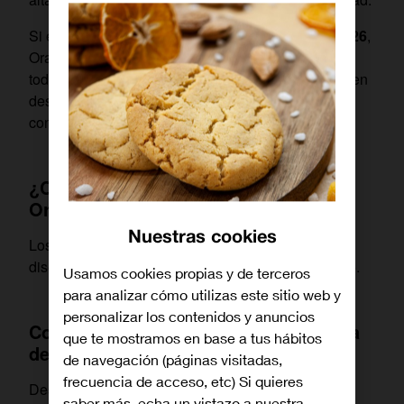
Si estás buscando
las mejores tarifas de fibra 2026
,
Orange ofrece planes diseñados para adaptarse a
todo tipo de necesidades, con opciones que incluyen
desde fibra óptica de alta velocidad hasta los
contenidos más demandados en TV.
¿Cuál es la mejor tarifa de fibra de
Orange este mes?
Nuestras cookies
Los paquetes de
fibra y TV de Orange
han sido
diseñados para cubrir diferentes perfiles de usuario.
Usamos cookies propias y de terceros
para analizar cómo utilizas este sitio web y
personalizar los contenidos y anuncios
Comparativa rápida de tarifas de Fibra
que te mostramos en base a tus hábitos
de Orange
de navegación (páginas visitadas,
frecuencia de acceso, etc) Si quieres
Desde opciones más básicas hasta planes que
saber más, echa un vistazo a nuestra