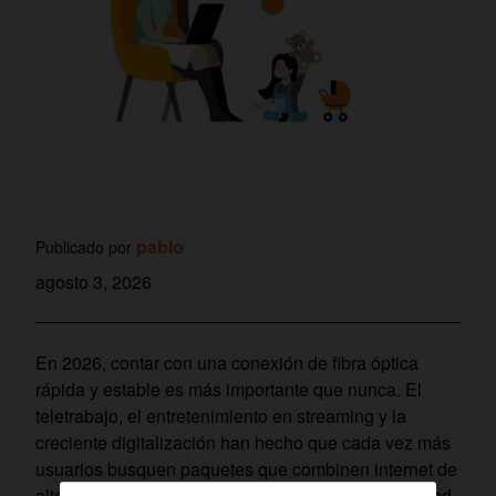
pablo
Publicado por
agosto 3, 2026
En 2026, contar con una conexión de fibra óptica
rápida y estable es más importante que nunca. El
teletrabajo, el entretenimiento en streaming y la
creciente digitalización han hecho que cada vez más
usuarios busquen paquetes que combinen internet de
alta velocidad con una oferta de televisión de calidad.