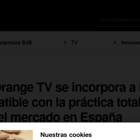
Buscar
por
mpresas B2B
TV
Innovac
range TV se incorpora a
ible con la práctica tota
el mercado en España
Nuestras cookies