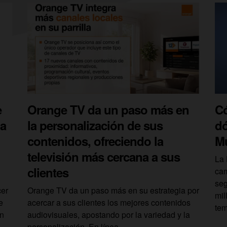
e
Orange TV da un paso más en
Có
la
la personalización de sus
dó
contenidos, ofreciendo la
M
televisión más cercana a sus
La 
clientes
cam
seg
cer
Orange TV da un paso más en su estrategia por
mil
e
acercar a sus clientes los mejores contenidos
tem
en
audiovisuales, apostando por la variedad y la
personalización. En línea...