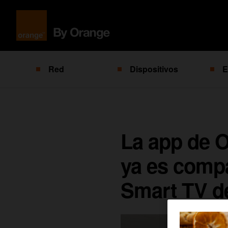
Red
Dispositivos
E
La app de O
ya es compat
Smart TV d