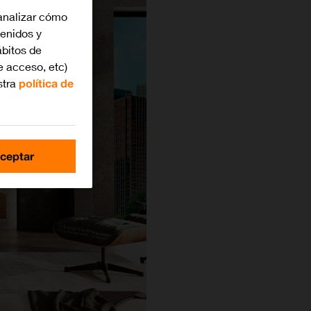
analizar cómo
tenidos y
bitos de
e acceso, etc)
stra
política de
ceptar