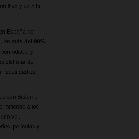
ntuitiva y de alta
 en España por
o, en
más del 80%
r comodidad y
s disfrutar de
in necesidad de
las con Sistema
ermitiendo a los
er nivel,
ries, películas y