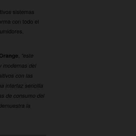
tivos sistemas
orma con todo el
sumidores,
,
sOrange
“este
y modernas del
itivos con las
 interfaz sencilla
cias de consumo del
demuestra la