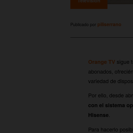
Televisión
piliserrano
Publicado por
sigue t
Orange TV
abonados, ofrecién
variedad de disposi
Por ello, desde abr
con el sistema o
.
Hisense
Para hacerlo posib